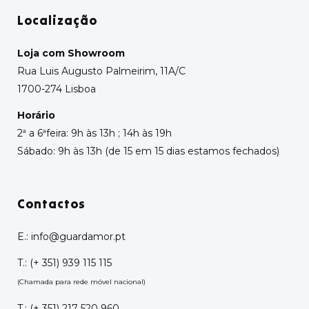
Localização
Loja com Showroom
Rua Luis Augusto Palmeirim, 11A/C
1700-274 Lisboa
Horário
2ª a 6ªfeira: 9h às 13h ; 14h às 19h
Sábado: 9h às 13h (de 15 em 15 dias estamos fechados)
Contactos
E.:
info@guardamor.pt
T.:
(+ 351) 939 115 115
(Chamada para rede móvel nacional)
T.:
(+ 351) 217 520 960