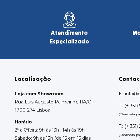
Atendimento
Ma
Especializado
Localização
Contac
Loja com Showroom
E.:
info@g
Rua Luis Augusto Palmeirim, 11A/C
T.:
(+ 351) 
1700-274 Lisboa
(Chamada par
Horário
T.:
(+ 351)
2ª a 6ªfeira: 9h às 13h ; 14h às 19h
(Chamada para
Sábado: 9h às 13h (de 15 em 15 dias