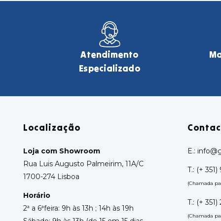
Atendimento
Ma
Especializado
Localização
Contac
Loja com Showroom
E.:
info@g
Rua Luis Augusto Palmeirim, 11A/C
T.:
(+ 351) 
1700-274 Lisboa
(Chamada par
Horário
T.:
(+ 351)
2ª a 6ªfeira: 9h às 13h ; 14h às 19h
(Chamada para